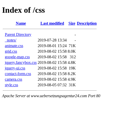
Index of /css
Name
Last modified
Size
Description
Parent Directory
-
_notes/
2019-07-28 13:34
-
animate.css
2019-08-01 15:24
71K
grid.css
2019-08-02 15:58
8.0K
google-map.css
2019-08-02 15:58
312
jquery.fancybox.css
2019-08-02 15:58
4.8K
jquery-ui.css
2019-08-02 15:58
19K
contact-form.css
2019-08-02 15:58
8.2K
camera.css
2019-08-02 15:58
4.9K
style.css
2019-08-05 07:32
31K
Apache Server at www.uebersetzungsagentur24.com Port 80