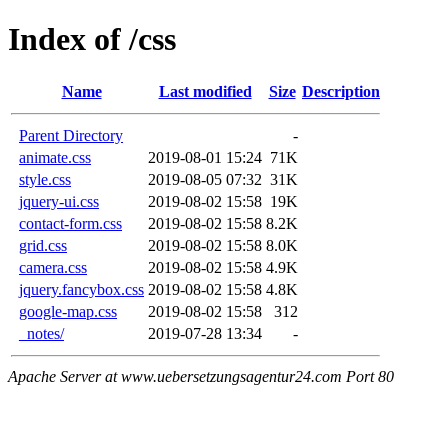
Index of /css
Name
Last modified
Size
Description
Parent Directory
-
animate.css
2019-08-01 15:24
71K
style.css
2019-08-05 07:32
31K
jquery-ui.css
2019-08-02 15:58
19K
contact-form.css
2019-08-02 15:58
8.2K
grid.css
2019-08-02 15:58
8.0K
camera.css
2019-08-02 15:58
4.9K
jquery.fancybox.css
2019-08-02 15:58
4.8K
google-map.css
2019-08-02 15:58
312
_notes/
2019-07-28 13:34
-
Apache Server at www.uebersetzungsagentur24.com Port 80