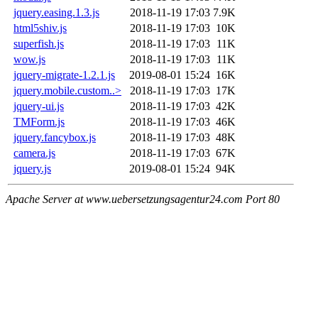
jquery.easing.1.3.js
2018-11-19 17:03
7.9K
html5shiv.js
2018-11-19 17:03
10K
superfish.js
2018-11-19 17:03
11K
wow.js
2018-11-19 17:03
11K
jquery-migrate-1.2.1.js
2019-08-01 15:24
16K
jquery.mobile.custom..>
2018-11-19 17:03
17K
jquery-ui.js
2018-11-19 17:03
42K
TMForm.js
2018-11-19 17:03
46K
jquery.fancybox.js
2018-11-19 17:03
48K
camera.js
2018-11-19 17:03
67K
jquery.js
2019-08-01 15:24
94K
Apache Server at www.uebersetzungsagentur24.com Port 80