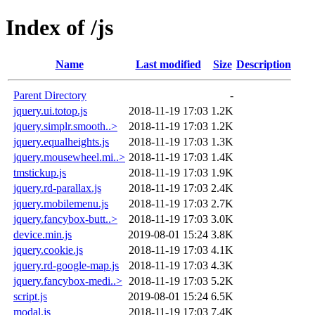
Index of /js
Name
Last modified
Size
Description
Parent Directory
-
jquery.ui.totop.js
2018-11-19 17:03
1.2K
jquery.simplr.smooth..>
2018-11-19 17:03
1.2K
jquery.equalheights.js
2018-11-19 17:03
1.3K
jquery.mousewheel.mi..>
2018-11-19 17:03
1.4K
tmstickup.js
2018-11-19 17:03
1.9K
jquery.rd-parallax.js
2018-11-19 17:03
2.4K
jquery.mobilemenu.js
2018-11-19 17:03
2.7K
jquery.fancybox-butt..>
2018-11-19 17:03
3.0K
device.min.js
2019-08-01 15:24
3.8K
jquery.cookie.js
2018-11-19 17:03
4.1K
jquery.rd-google-map.js
2018-11-19 17:03
4.3K
jquery.fancybox-medi..>
2018-11-19 17:03
5.2K
script.js
2019-08-01 15:24
6.5K
modal.js
2018-11-19 17:03
7.4K